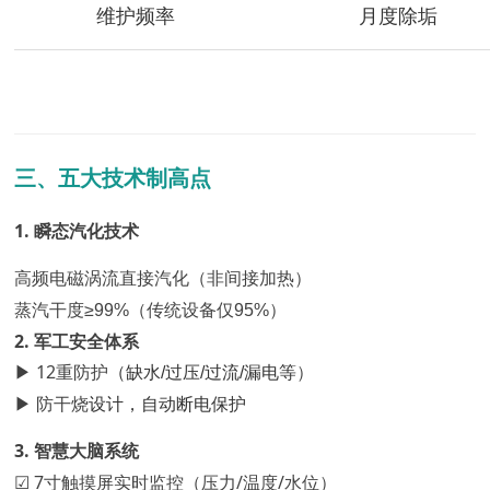
维护频率
月度除垢
三、五大技术制高点
1. 瞬态汽化技术
高频电磁涡流直接汽化（非间接加热）
蒸汽干度≥99%（传统设备仅95%）
2. 军工安全体系
▶ 12重防护
）
（缺水
/过压/过流/漏电等
▶
防干烧
设计，自动断电保护
3. 智慧大脑系统
☑ 7寸触摸屏实时监控（压力/温度/水位）