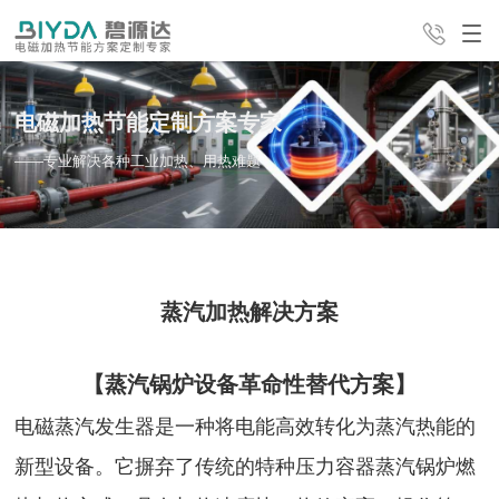
电磁加热节能定制方案专家
产品中心
解决方案
经典案例
——专业解决各种工业加热、用热难题
24H全国咨询热线
服务支持
新闻中心
公司介绍
4008-498-998
蒸汽加热解决方案​
联系我们
【
蒸汽锅炉设备革命性替代方案
】
电磁蒸汽发生器是一种将电能高效转化为蒸汽热能的
新型设备。它摒弃了传统的特种压力容器蒸汽锅炉燃