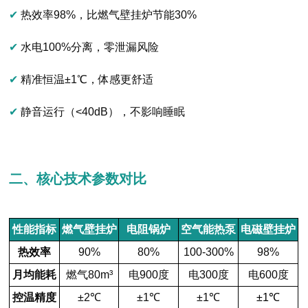
✔
热效率98%，比燃气壁挂炉节能30%
✔
水电100%分离，零泄漏风险
✔
精准恒温±1℃，体感更舒适
✔
静音运行（<40dB），不影响睡眠
二、核心技术参数对比
性能指标
燃气壁挂炉
电阻锅炉
空气能热泵
电磁壁挂炉
热效率
90%
80%
100-300%
98%
月均能耗
燃气80m³
电900度
电300度
电600度
控温精度
±2℃
±1℃
±1℃
±1℃