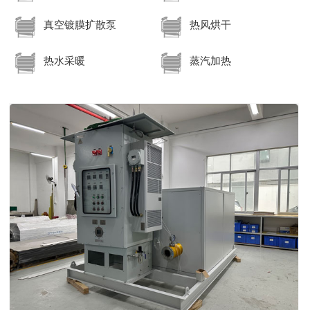
真空镀膜扩散泵
热风烘干
热水采暖
蒸汽加热