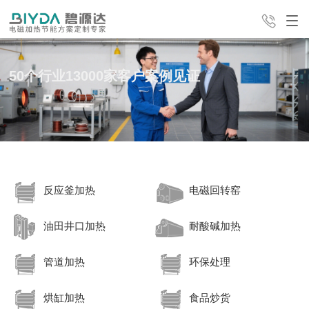
50个行业13000家客户案例见证
产品中心
解决方案
经典案例
24H全国咨询热线
服务支持
新闻中心
公司介绍
4008-498-998
反应釜加热
电磁回转窑
联系我们
油田井口加热
耐酸碱加热
管道加热
环保处理
烘缸加热
食品炒货