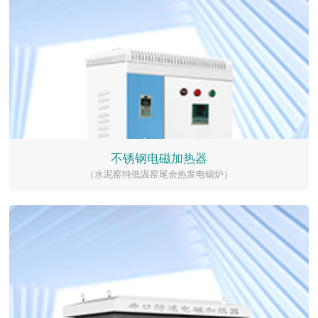
不锈钢电磁加热器
（水泥窑纯低温窑尾余热发电锅炉）