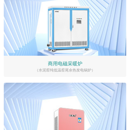
商用电磁采暖炉
（水泥窑纯低温窑尾余热发电锅炉）