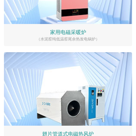
家用电磁采暖炉
（水泥窑纯低温窑尾余热发电锅炉）
翅片管道式电磁热风炉